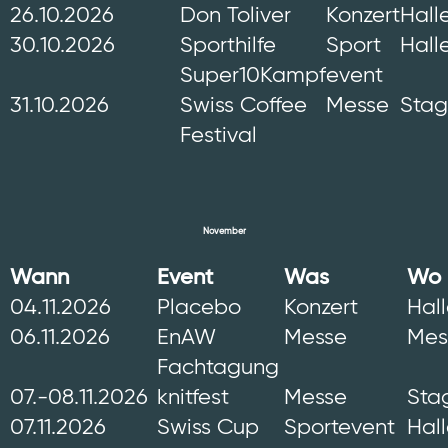
26.10.2026
Don Toliver
Konzert
Hall
30.10.2026
Sporthilfe
Sport
Hall
Super10Kampf
event
31.10.2026
Swiss Coffee
Messe
Sta
Festival
November
Wann
Event
Was
Wo
04.11.2026
Placebo
Konzert
Hal
06.11.2026
EnAW
Messe
Mes
Fachtagung
07.-08.11.2026
knitfest
Messe
Sta
07.11.2026
Swiss Cup
Sportevent
Hal