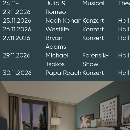
24.11-
Julia &
Musical
Thea
29.11.2026
Romeo
25.11.2026
Noah Kahan
Konzert
Hal
26.11.2026
Westlife
Konzert
Hal
27.11.2026
Bryan
Konzert
Hal
Adams
29.11.2026
Michael
Forensik-
Hal
Tsokos
Show
30.11.2026
Papa Roach
Konzert
Hal