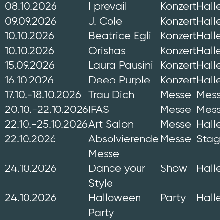
08.10.2026
I prevail
Konzert
Hall
09.09.2026
J. Cole
Konzert
Hall
10.10.2026
Beatrice Egli
Konzert
Hall
10.10.2026
Orishas
Konzert
Hall
15.09.2026
Laura Pausini
Konzert
Hall
16.10.2026
Deep Purple
Konzert
Hall
17.10.-18.10.2026
Trau Dich
Messe
Mess
20.10.-22.10.2026
IFAS
Messe
Mess
22.10.-25.10.2026
Art Salon
Messe
Hall
22.10.2026
Absolvierende
Messe
Sta
Messe
24.10.2026
Dance your
Show
Hall
Style
24.10.2026
Halloween
Party
Hall
Party