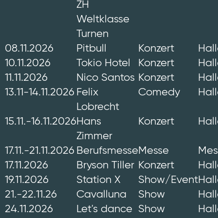
ZH
Weltklasse
Turnen
08.11.2026
Pitbull
Konzert
Hal
10.11.2026
Tokio Hotel
Konzert
Hal
11.11.2026
Nico Santos
Konzert
Hal
13.11-14.11.2026
Felix
Comedy
Hal
Lobrecht
15.11.-16.11.2026
Hans
Konzert
Hal
Zimmer
17.11.-21.11.2026
Berufsmesse
Messe
Mes
17.11.2026
Bryson Tiller
Konzert
Hal
19.11.2026
Station X
Show/Event
Hal
21.-22.11.26
Cavalluna
Show
Hal
24.11.2026
Let's dance
Show
Hal