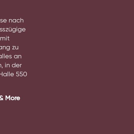
ise nach
osszügige
mit
ang zu
lles an
, in der
Halle 550
 & More