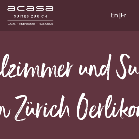
En
Fr
elzimmer und Su
n Zürich Oerlik