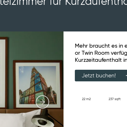
telzimmer für Kurzaufentha
Mehr braucht es in 
or Twin Room verfüg
Kurzzeitaufenthalt i
Jetzt buchen!
22 m2
237 sqft