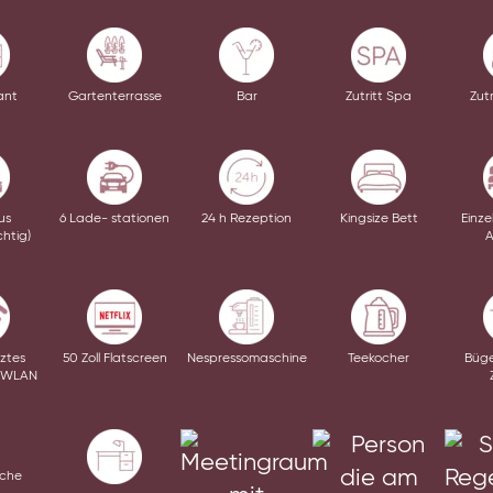
ant
Gartenterrasse
Bar
Zutritt Spa
Zutr
us
6 Lade- stationen
24 h Rezeption
Kingsize Bett
Einze
chtig)
A
ztes
50 Zoll Flatscreen
Nespresso­maschine
Teekocher
Büge
-WLAN
üche