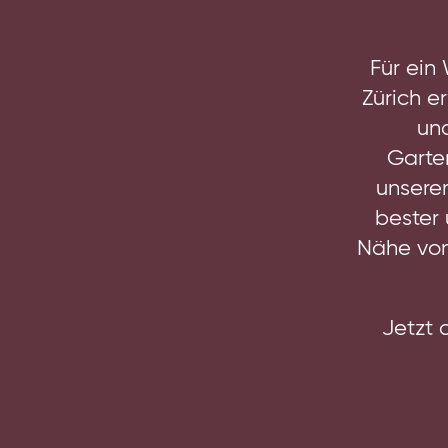
Jobs
FAQ
News
Für ein
Zürich e
Kontakt
un
Garte
unsere
bester 
Nähe von
Jetzt 