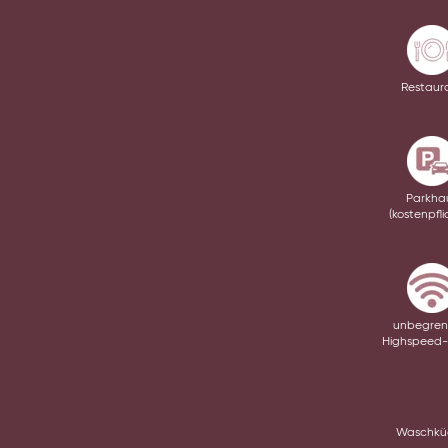
Restaur
Parkha
(kostenpfli
unbegren
Highspeed
Wasch­k