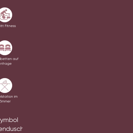
itt Fitness
lbetten auf
nfrage
lstation im
Zimmer