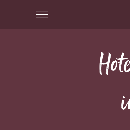
Hot
Hotelzimmer und Suiten
Business Apartments
Fitness/Spa
Business & Meeting
i
Events
Galerie
Über uns
Corporate Social Responsibility