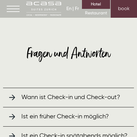
Hotel
En
Fr
book
Restaurant
Hotelzimmer und Suiten
Fragen und Antworten
Business Apartments
Fitness/Spa
Business & Meeting
Events
Galerie
Wann ist Check-in und Check-out?
Über uns
Corporate Social Responsibility
Ist ein früher Check-in möglich?
Jobs
FAQ
Ist ein Check-in spätabends möglich?