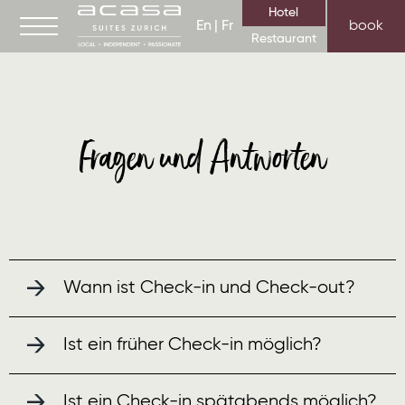
Hotel
En
Fr
book
Restaurant
Hotelzimmer und Suiten
Fragen und Antworten
Business Apartments
Fitness/Spa
Business & Meeting
Events
Galerie
Wann ist Check-in und Check-out?
Über uns
Corporate Social Responsibility
Ist ein früher Check-in möglich?
Jobs
FAQ
Ist ein Check-in spätabends möglich?